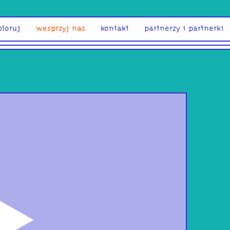
ploruj
wesprzyj nas
kontakt
partnerzy i partnerki
odtwórz
War