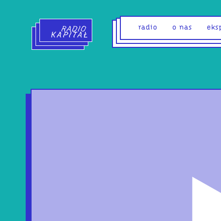
Radio Kapitał - strona główna
radio
o nas
eks