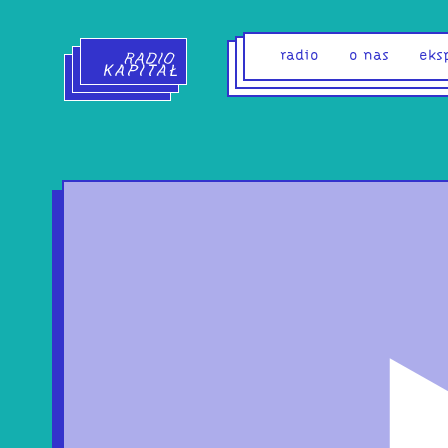
Radio Kapitał - strona główna
radio
o nas
eks