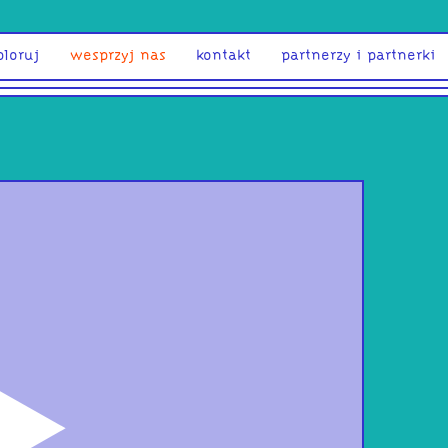
ploruj
wesprzyj nas
kontakt
partnerzy i partnerki
odtwórz
Zad