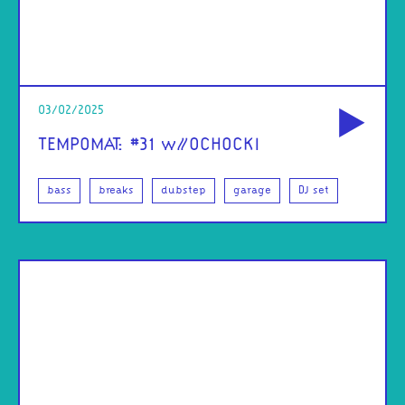
od
03/02/2025
TEMPOMAT: #31 w//OCHOCKI
bass
breaks
dubstep
garage
DJ set