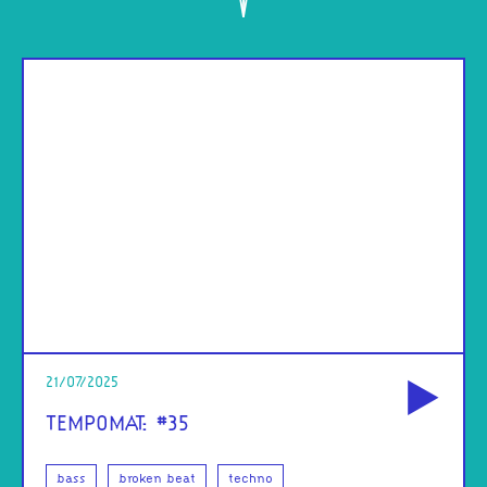
od
21/07/2025
TEMPOMAT: #35
bass
broken beat
techno