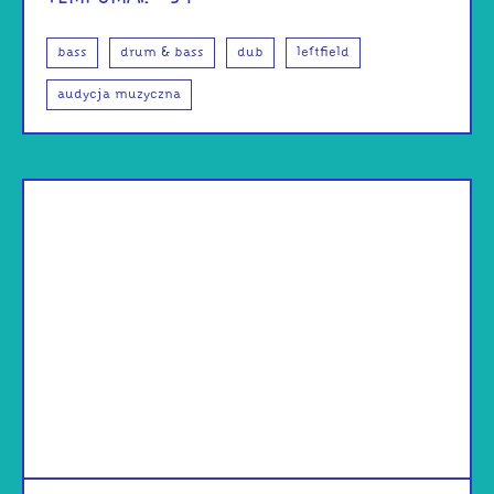
bass
drum & bass
dub
leftfield
audycja muzyczna
od