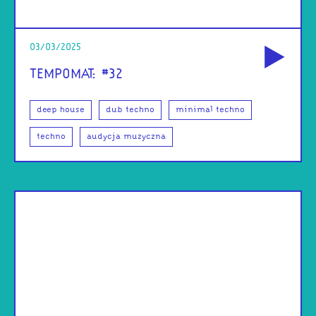
od
03/03/2025
TEMPOMAT: #32
deep house
dub techno
minimal techno
techno
audycja muzyczna