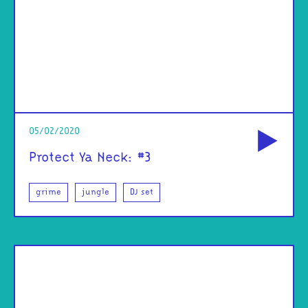
od
05/02/2020
Protect Ya Neck: #3
grime
jungle
DJ set