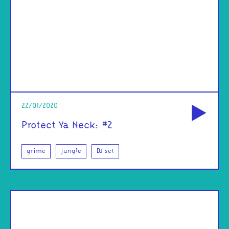
od
22/01/2020
Protect Ya Neck: #2
grime
jungle
DJ set