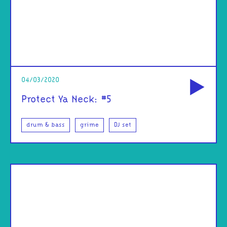
od
04/03/2020
Protect Ya Neck: #5
drum & bass
grime
DJ set