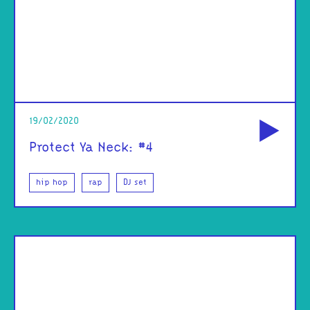
od
19/02/2020
Protect Ya Neck: #4
hip hop
rap
DJ set