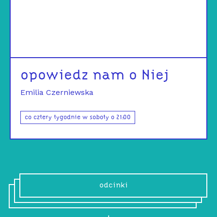
opowiedz nam o Niej
Emilia Czerniewska
co cztery tygodnie w soboty o 21:00
odcinki