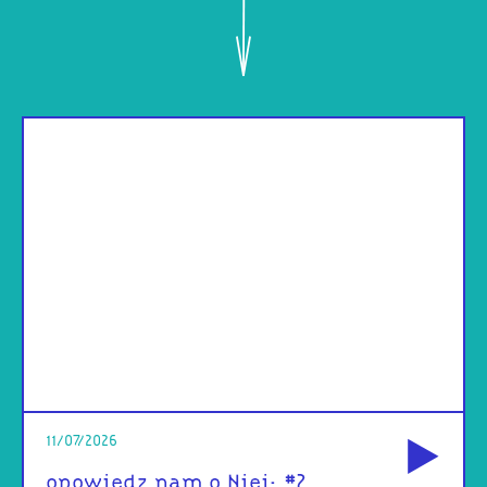
od
11/07/2026
opowiedz nam o Niej: #2