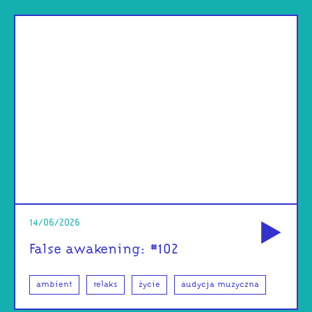
od
14/06/2026
False awakening: #102
ambient
relaks
życie
audycja muzyczna