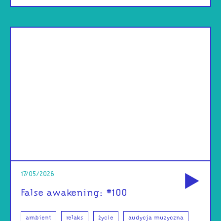
od
17/05/2026
False awakening: #100
ambient
relaks
życie
audycja muzyczna