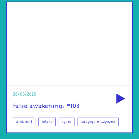
od
28/06/2026
False awakening: #103
ambient
relaks
życie
audycja muzyczna