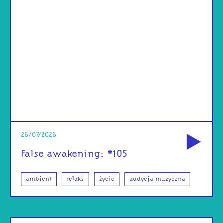
od
26/07/2026
False awakening: #105
ambient
relaks
życie
audycja muzyczna