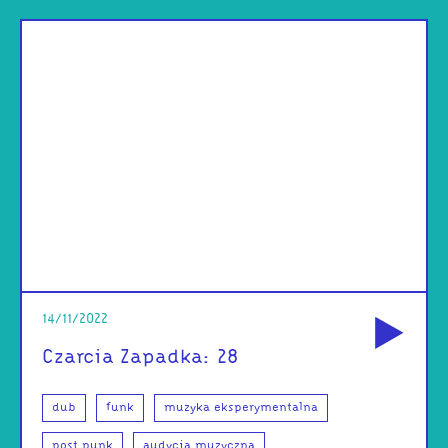
od
14/11/2022
Czarcia Zapadka: 28
dub
funk
muzyka eksperymentalna
post punk
audycja muzyczna