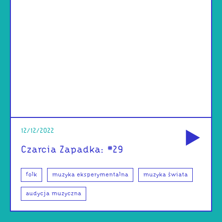
od
12/12/2022
Czarcia Zapadka: #29
folk
muzyka eksperymentalna
muzyka świata
audycja muzyczna