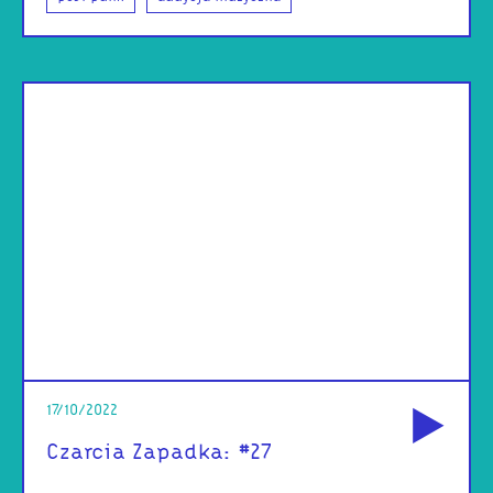
od
17/10/2022
Czarcia Zapadka: #27