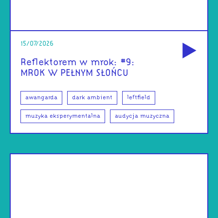
od
15/07/2026
Reflektorem w mrok: #9:
MROK W PEŁNYM SŁOŃCU
awangarda
dark ambient
leftfield
muzyka eksperymentalna
audycja muzyczna