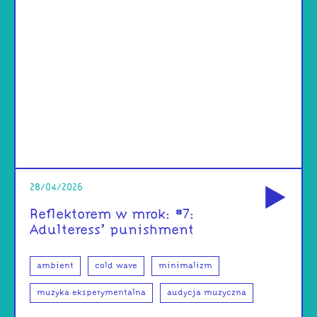
od
28/04/2026
Reflektorem w mrok: #7:
Adulteress’ punishment
ambient
cold wave
minimalizm
muzyka eksperymentalna
audycja muzyczna