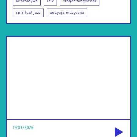
alternatywa
folk
singer-songwriter
spiritual jazz
audycja muzyczna
od
17/03/2026