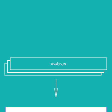
Jan Binzer
Janek jest architektem z Warszawy. Oprócz
formy interesuje go kreowanie przestrzeni
także za pomocą muzyki.
audycje