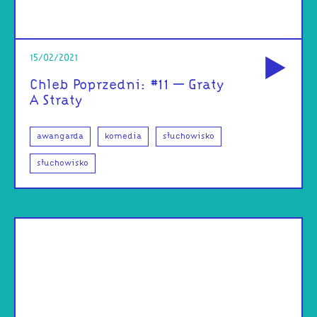
od
15/02/2021
Chleb Poprzedni: #11 – Graty
A Straty
awangarda
komedia
słuchowisko
słuchowisko