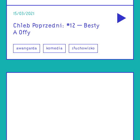
od
15/03/2021
Chleb Poprzedni: #12 – Besty
A Offy
awangarda
komedia
słuchowisko