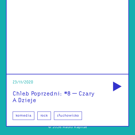
od
23/11/2020
Chleb Poprzedni: #8 – Czary
A Dzieje
komedia
rock
słuchowisko
©
2026
Radio Kapitał