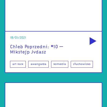
od
18/01/2021
Chleb Poprzedni: #10 –
Mikstejp Jvdasz
art rock
awangarda
komedia
słuchowisko