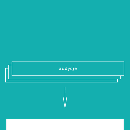
meandrami rozumowania oraz dźwiękami
wykopanymi z międzygalaktycznego
researchu.
www
audycje