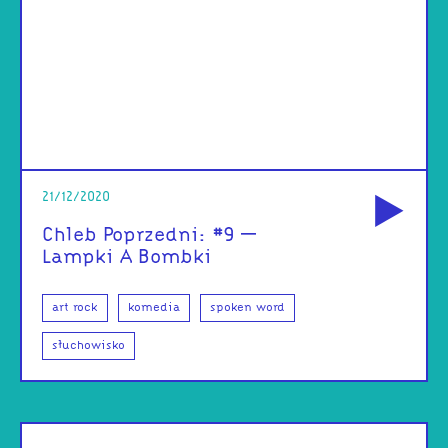
od
21/12/2020
Chleb Poprzedni: #9 –
Lampki A Bombki
art rock
komedia
spoken word
słuchowisko