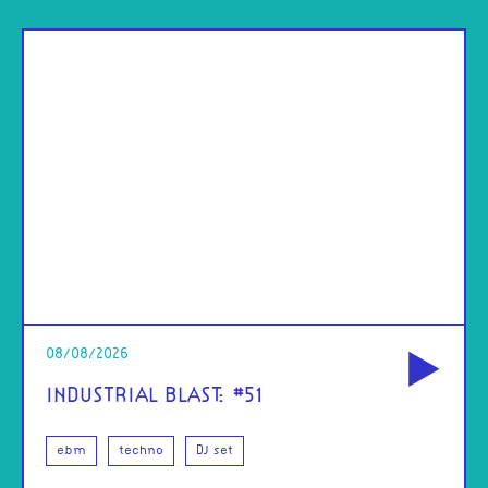
od
08/08/2026
INDUSTRIAL BLAST: #51
ebm
techno
DJ set