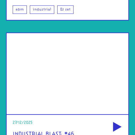
ebm
industrial
DJ set
od
27/12/2025
INDUSTRIAL BLAST: #46