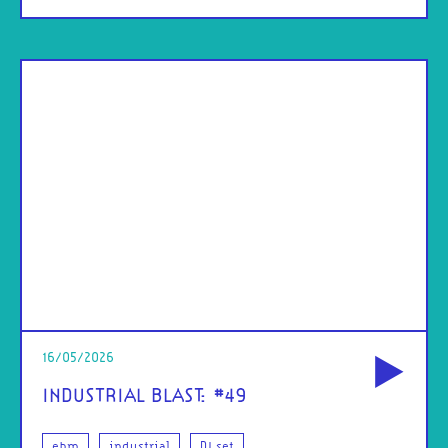
od
16/05/2026
INDUSTRIAL BLAST: #49
ebm
industrial
DJ set