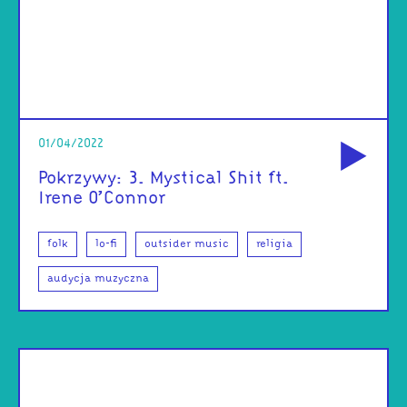
od
01/04/2022
Pokrzywy: 3. Mystical Shit ft.
Irene O’Connor
folk
lo-fi
outsider music
religia
audycja muzyczna