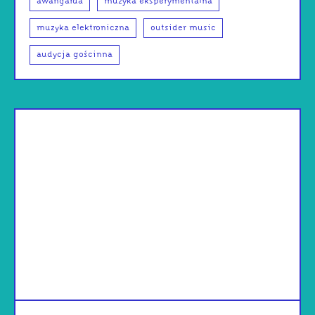
awangarda
muzyka eksperymentalna
muzyka elektroniczna
outsider music
audycja gościnna
od