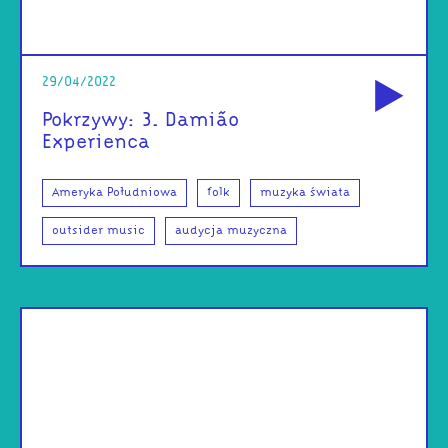
od
29/04/2022
Pokrzywy: 3. Damião
Experiença
Ameryka Południowa
folk
muzyka świata
outsider music
audycja muzyczna