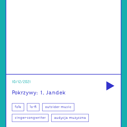
od
10/12/2021
Pokrzywy: 1. Jandek
folk
lo-fi
outsider music
singer-songwriter
audycja muzyczna