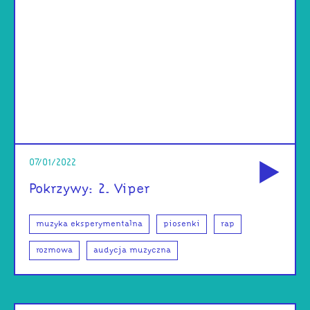
od
07/01/2022
Pokrzywy: 2. Viper
muzyka eksperymentalna
piosenki
rap
rozmowa
audycja muzyczna