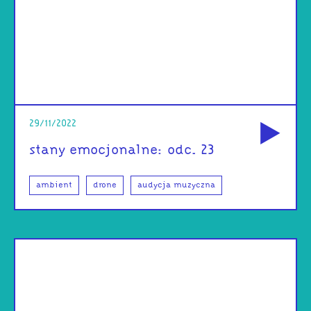
od
29/11/2022
stany emocjonalne: odc. 23
ambient
drone
audycja muzyczna