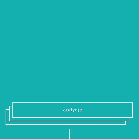
monika borys
Dużo słucham, trochę piszę. Napisałam
książkę “Polski bajer. Disco polo i lata 90.”.
Lubię las, pieski, tańce i czereśnie.
Pochodzę z Podlasia, mieszkam w
Warszawie.
audycje