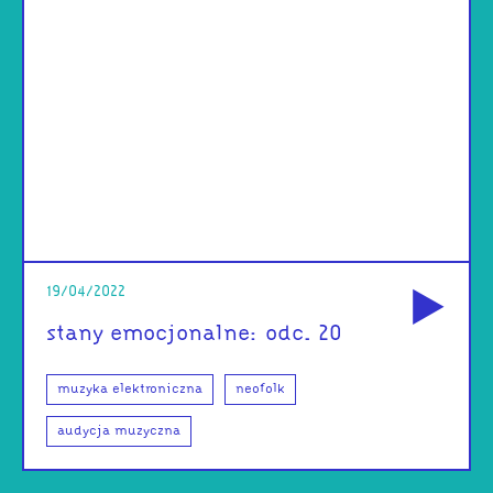
od
19/04/2022
stany emocjonalne: odc. 20
muzyka elektroniczna
neofolk
audycja muzyczna