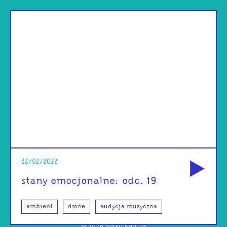
od
22/02/2022
stany emocjonalne: odc. 19
ambient
drone
audycja muzyczna
©
2026
Radio Kapitał