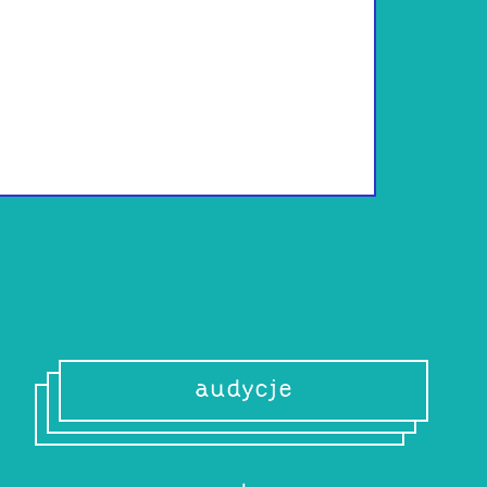
Performer, pomys
zamieszania w ko
wszystkim teatre
czas na sen przez
ewangelizowanie w
wspaniałe medium
nowymi brzmienia
vaporwave i lo-fi 
Łukasza, z który
audycje