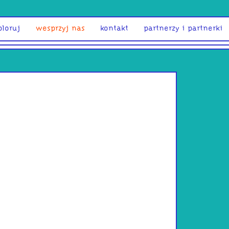
ploruj
wesprzyj nas
kontakt
partnerzy i partnerki
Piotr Pio