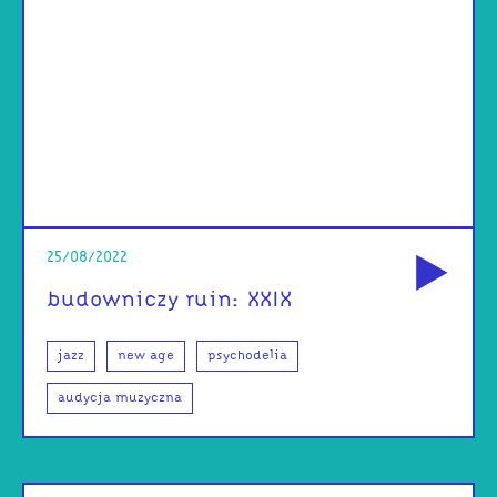
od
25/08/2022
budowniczy ruin: XXIX
jazz
new age
psychodelia
audycja muzyczna