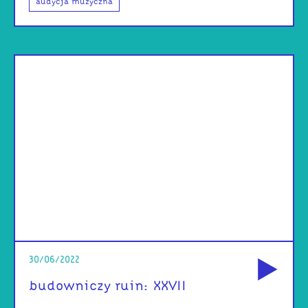
audycja muzyczna
od
30/06/2022
budowniczy ruin: XXVII