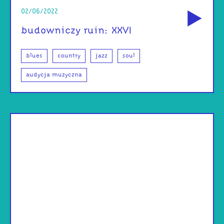
od
02/06/2022
budowniczy ruin: XXVI
blues
country
jazz
soul
audycja muzyczna