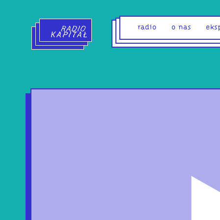
Radio Kapitał - strona główna
radio
o nas
eks