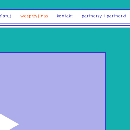
ploruj
wesprzyj nas
kontakt
partnerzy i partnerki
odtwórz
6 t
leg