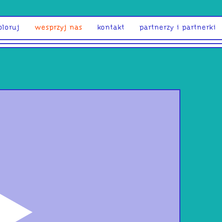
ploruj
wesprzyj nas
kontakt
partnerzy i partnerki
odtwórz
ASA
sam