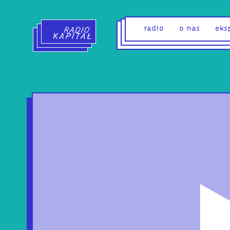
Radio Kapitał - strona główna
radio
o nas
eks