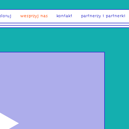
ploruj
wesprzyj nas
kontakt
partnerzy i partnerki
odtwórz
Blu
her