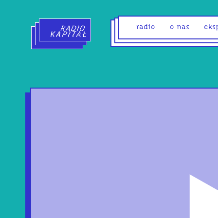
Radio Kapitał - strona główna
radio
o nas
eks