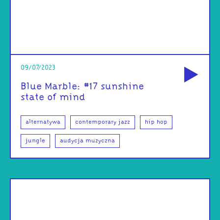
od
09/07/2023
Blue Marble: #17 sunshine
state of mind
alternatywa
contemporary jazz
hip hop
jungle
audycja muzyczna