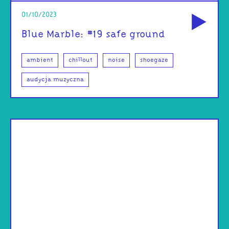
od
01/10/2023
Blue Marble: #19 safe ground
ambient
chillout
noise
shoegaze
audycja muzyczna