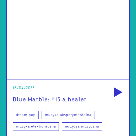
od
16/04/2023
Blue Marble: #15 a healer
dream pop
muzyka eksperymentalna
muzyka elektroniczna
audycja muzyczna