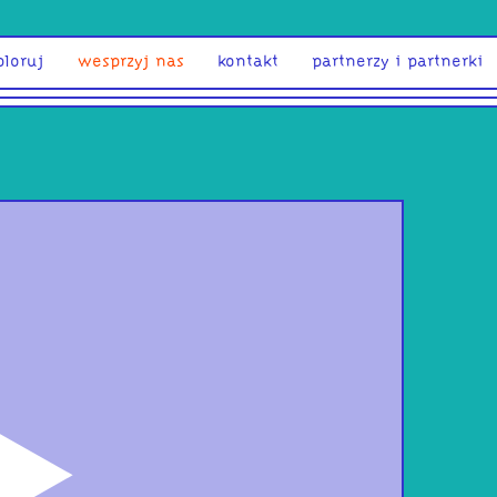
ploruj
wesprzyj nas
kontakt
partnerzy i partnerki
odtwórz
Bub