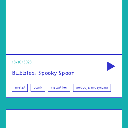
od
18/10/2023
Bubbles: Spooky Spoon
metal
punk
visual kei
audycja muzyczna