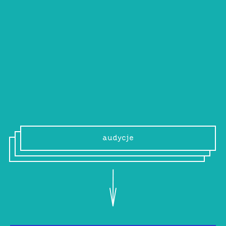
ADPT
Jednostka: Mężczyzna. Status: Nieznany.
Lokalizacja: Londyn, UK.
audycje