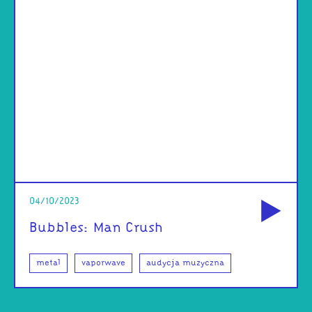
od
04/10/2023
Bubbles: Man Crush
metal
vaporwave
audycja muzyczna