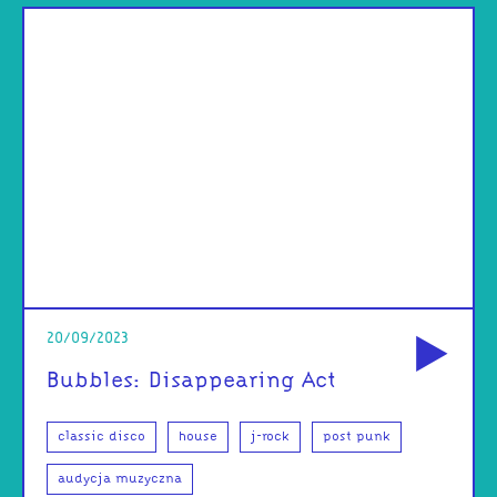
od
20/09/2023
Bubbles: Disappearing Act
classic disco
house
j-rock
post punk
audycja muzyczna