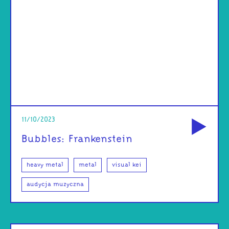
od
11/10/2023
Bubbles: Frankenstein
heavy metal
metal
visual kei
audycja muzyczna