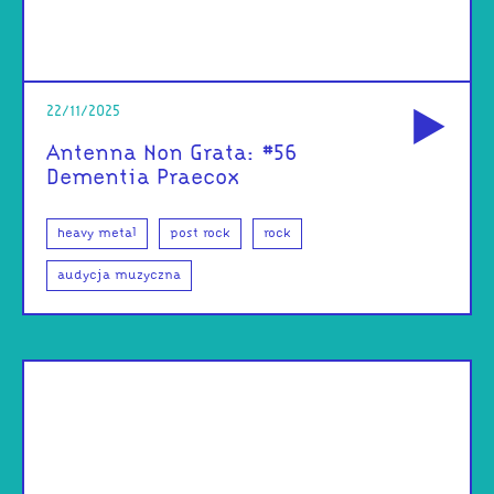
od
22/11/2025
Antenna Non Grata: #56
Dementia Praecox
heavy metal
post rock
rock
audycja muzyczna