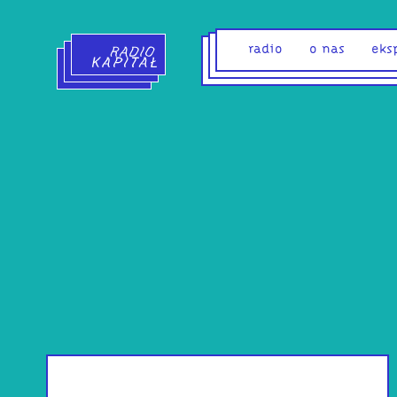
Radio Kapitał - strona główna
radio
o nas
eks