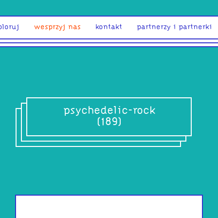
ploruj
wesprzyj nas
kontakt
partnerzy i partnerki
psychedelic-rock
(189)