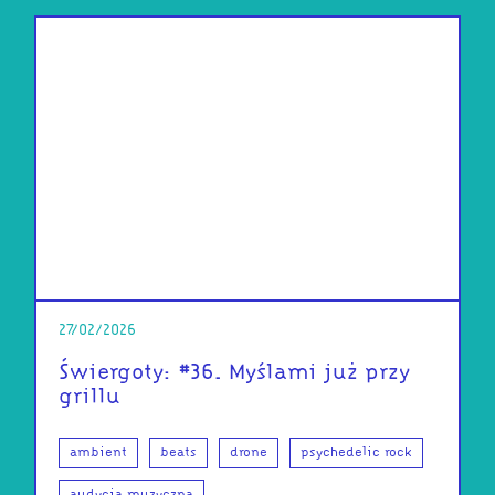
27/02/2026
Świergoty: #36. Myślami już przy
grillu
ambient
beats
drone
psychedelic rock