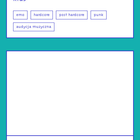
emo
hardcore
post hardcore
punk
audycja muzyczna
od