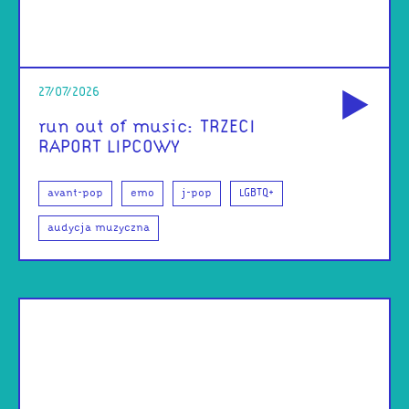
od
27/07/2026
run out of music: TRZECI
RAPORT LIPCOWY
avant-pop
emo
j-pop
LGBTQ+
audycja muzyczna