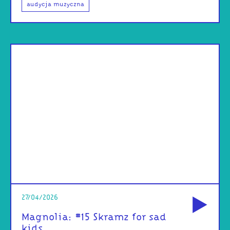
audycja muzyczna
od
27/04/2026
Magnolia: #15 Skramz for sad
kids