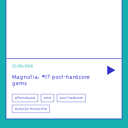
od
22/06/2026
Magnolia: #17 post-hardcore
gems
alternatywa
emo
post hardcore
audycja muzyczna