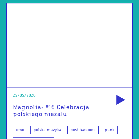
od
25/05/2026
Magnolia: #16 Celebracja
polskiego niezalu
emo
polska muzyka
post hardcore
punk