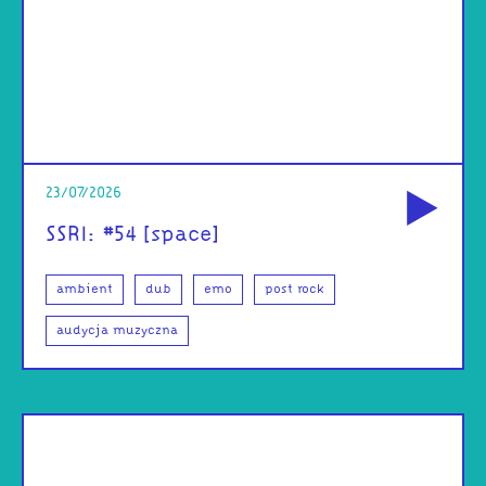
od
23/07/2026
SSRI: #54 [space]
ambient
dub
emo
post rock
audycja muzyczna