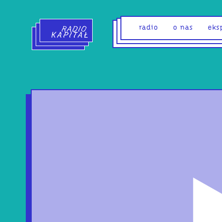
Radio Kapitał - strona główna
radio
o nas
eks