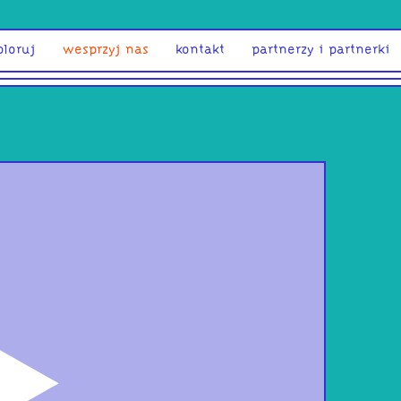
ploruj
wesprzyj nas
kontakt
partnerzy i partnerki
odtwórz
Cho