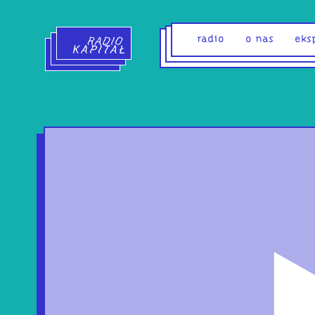
Radio Kapitał - strona główna
radio
o nas
eks