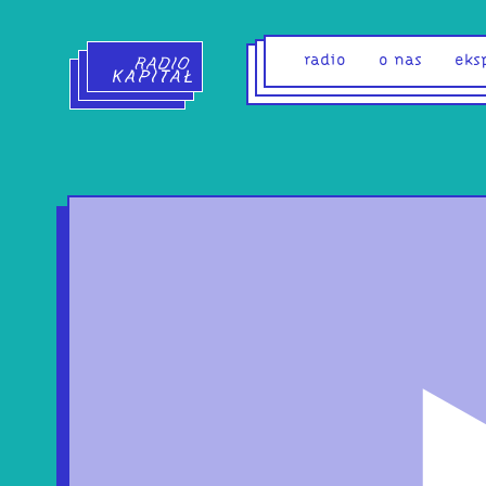
Radio Kapitał - strona główna
radio
o nas
eks