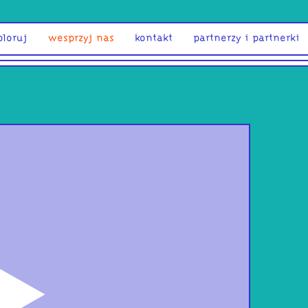
ploruj
wesprzyj nas
kontakt
partnerzy i partnerki
odtwórz
Dzik
inn