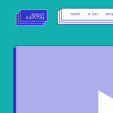
Radio Kapitał - strona główna
radio
o nas
eks