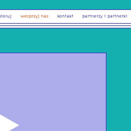
ploruj
wesprzyj nas
kontakt
partnerzy i partnerki
odtwórz
Dźw