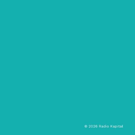
27/04/2021
Glissando: #39: Dźwięki
partycypacji
field recording
muzyka eksperymentalna
rozmowa
sound art
audycja muzyczna
©
2026
Radio Kapitał