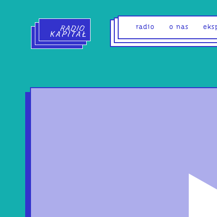
Radio Kapitał - strona główna
radio
o nas
eks