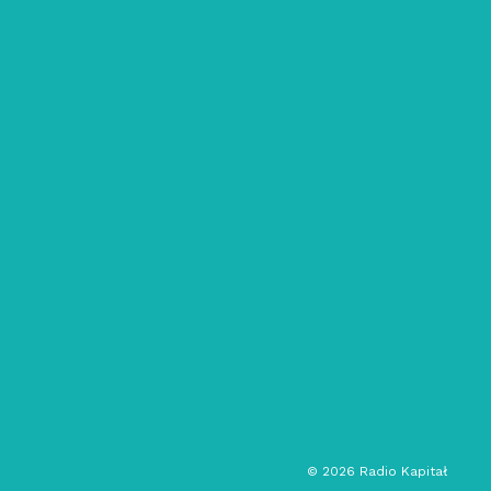
26/04/2020
Planet48: TSYD
electro
muzyka elektroniczna
techno
DJ set
©
2026
Radio Kapitał