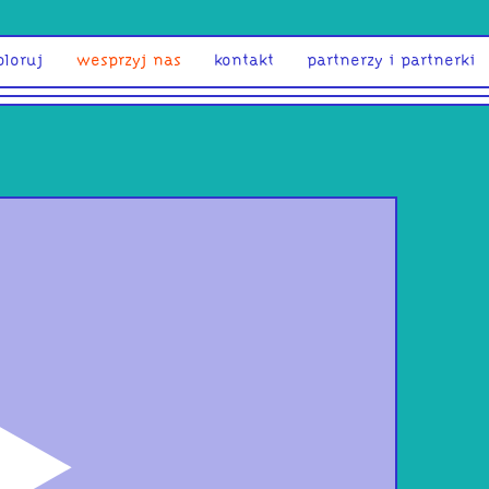
ploruj
wesprzyj nas
kontakt
partnerzy i partnerki
odtwórz
Eve
Stra