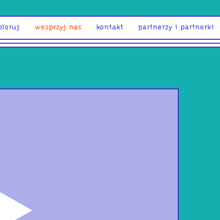
ploruj
wesprzyj nas
kontakt
partnerzy i partnerki
odtwórz
Fal