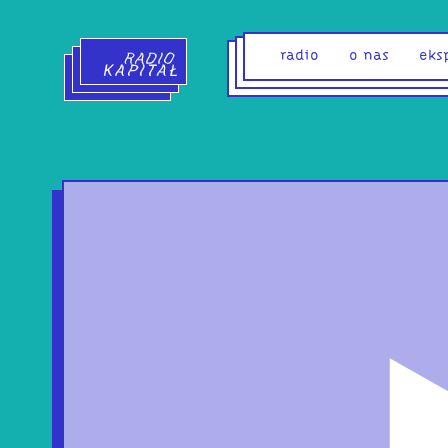
Radio Kapitał - strona główna
radio
o nas
eks