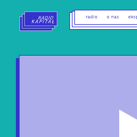
Radio Kapitał - strona główna
radio
o nas
eks