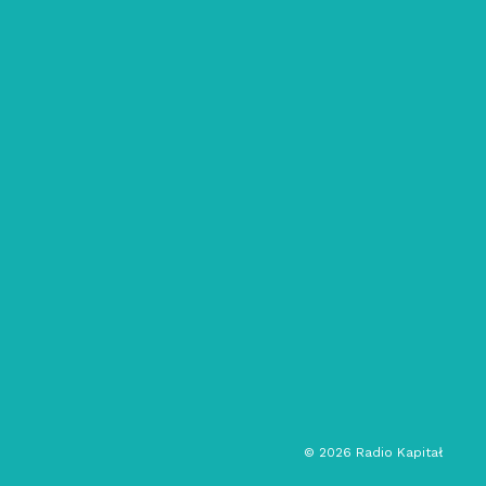
19/09/2023
rozMOVIEone: #8 – Na
(konwentowej) fali
edukacja
film
rozmowa
sztuka
audycja kulturalna
©
2026
Radio Kapitał