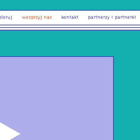
ploruj
wesprzyj nas
kontakt
partnerzy i partnerki
odtwórz
Głos
WŁO