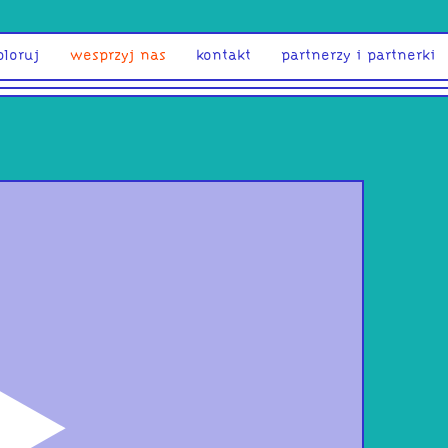
ploruj
wesprzyj nas
kontakt
partnerzy i partnerki
odtwórz
God
Rom