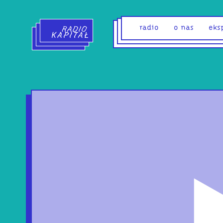
Radio Kapitał - strona główna
radio
o nas
eks