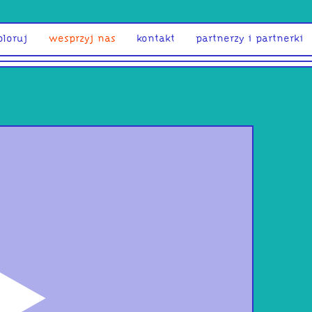
ploruj
wesprzyj nas
kontakt
partnerzy i partnerki
odtwórz
Idę
mix