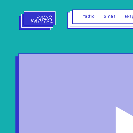
Radio Kapitał - strona główna
radio
o nas
eks