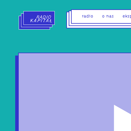
Radio Kapitał - strona główna
radio
o nas
eks