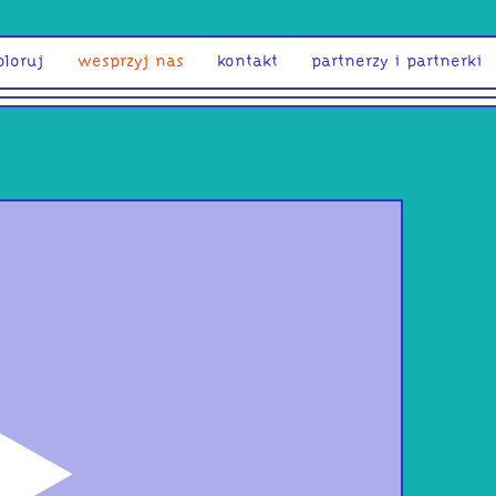
ploruj
wesprzyj nas
kontakt
partnerzy i partnerki
odtwórz
Idę