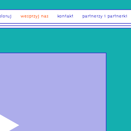
ploruj
wesprzyj nas
kontakt
partnerzy i partnerki
odtwórz
ind