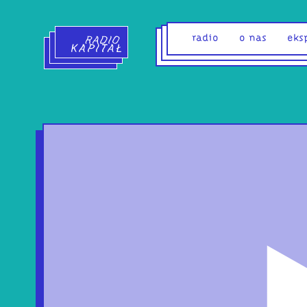
Radio Kapitał - strona główna
radio
o nas
eks