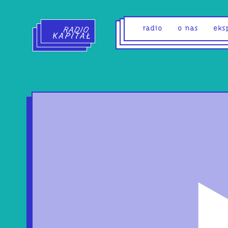
Radio Kapitał - strona główna
radio
o nas
eks