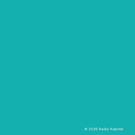
22/02/2026
INDUSTRIAL BLAST: #47
ebm
industrial
DJ set
©
2026
Radio Kapitał