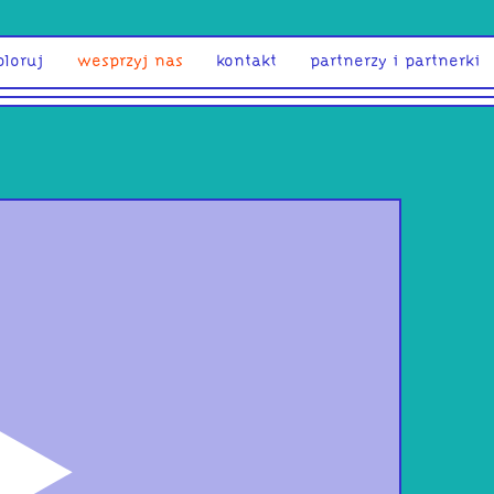
ploruj
wesprzyj nas
kontakt
partnerzy i partnerki
odtwórz
INDU