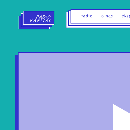
Radio Kapitał - strona główna
radio
o nas
eks