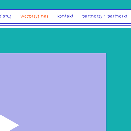
ploruj
wesprzyj nas
kontakt
partnerzy i partnerki
odtwórz
INDU