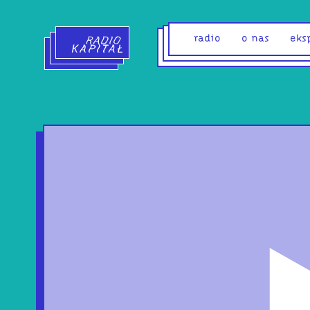
Radio Kapitał - strona główna
radio
o nas
eks