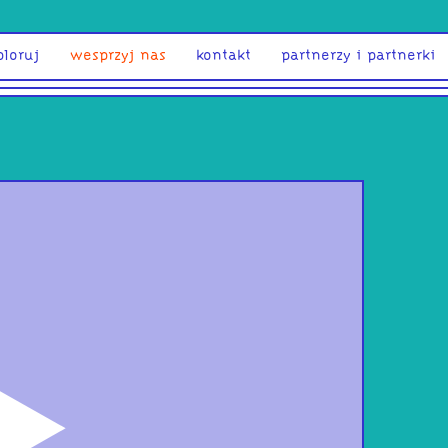
ploruj
wesprzyj nas
kontakt
partnerzy i partnerki
odtwórz
Infl