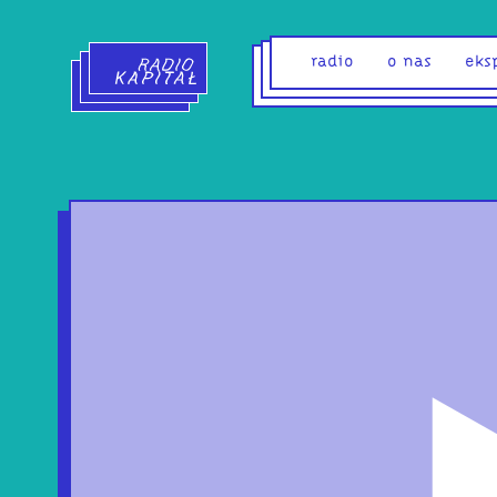
Radio Kapitał - strona główna
radio
o nas
eks