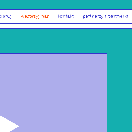
ploruj
wesprzyj nas
kontakt
partnerzy i partnerki
odtwórz
Jako