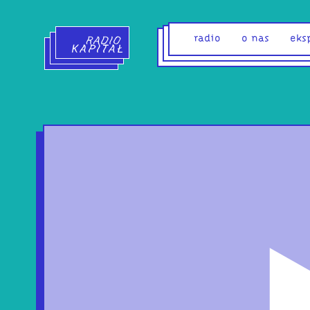
Radio Kapitał - strona główna
radio
o nas
eks