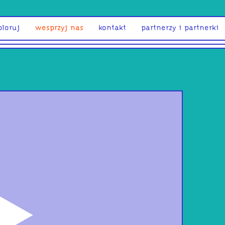
ploruj
wesprzyj nas
kontakt
partnerzy i partnerki
odtwórz
konk
202