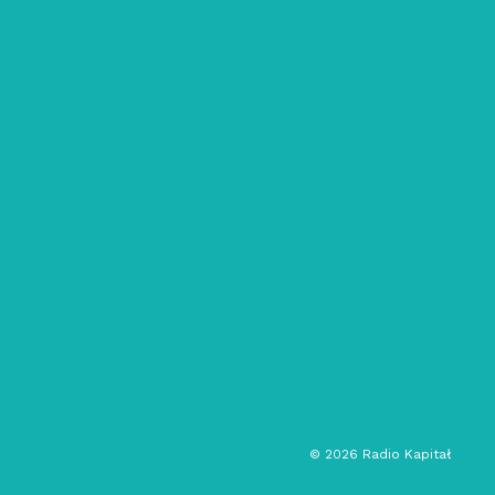
04/02/2024
Peoples Radio: S05E06 // sen~koi
chanson
contemporary jazz
folk
muzyka eksperymentalna
audycja muzyczna
©
2026
Radio Kapitał