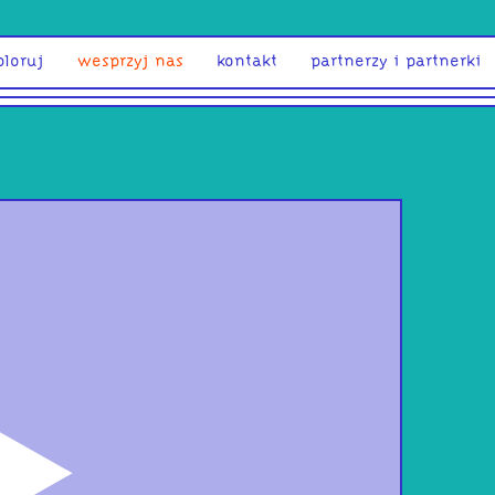
ploruj
wesprzyj nas
kontakt
partnerzy i partnerki
odtwórz
Kon
klu