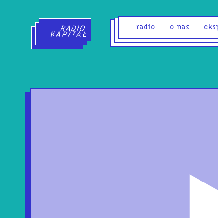
Radio Kapitał - strona główna
radio
o nas
eks