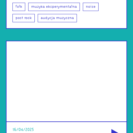
folk
muzyka eksperymentalna
noise
post rock
audycja muzyczna
od
16/04/2025