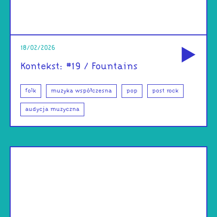
od
18/02/2026
Kontekst: #19 / Fountains
folk
muzyka współczesna
pop
post rock
audycja muzyczna