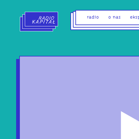
Radio Kapitał - strona główna
radio
o nas
eks