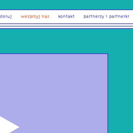
ploruj
wesprzyj nas
kontakt
partnerzy i partnerki
odtwórz
Kry
One