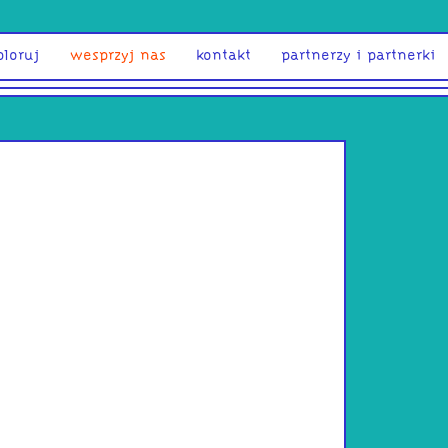
ploruj
wesprzyj nas
kontakt
partnerzy i partnerki
Maciej R