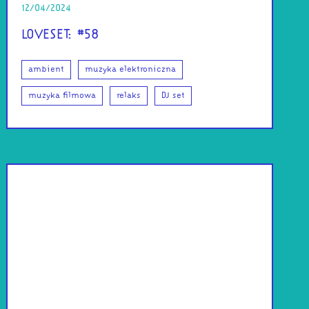
12/04/2024
LOVESET: #58
ambient
muzyka elektroniczna
muzyka filmowa
relaks
DJ set