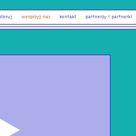
ploruj
wesprzyj nas
kontakt
partnerzy i partnerki
odtwórz
LOVE
KAR