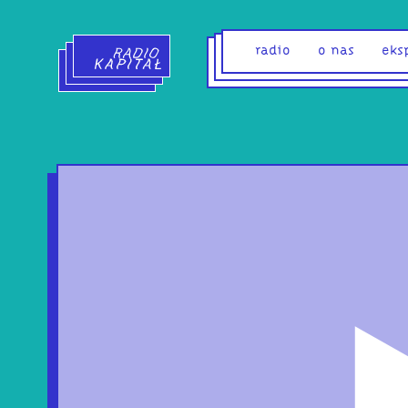
Radio Kapitał - strona główna
radio
o nas
eks