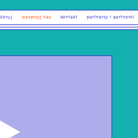
ploruj
wesprzyj nas
kontakt
partnerzy i partnerki
odtwórz
Mam