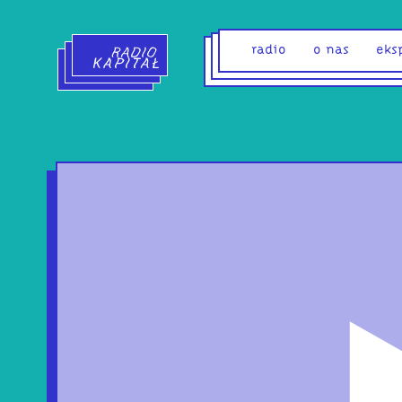
Radio Kapitał - strona główna
radio
o nas
eks