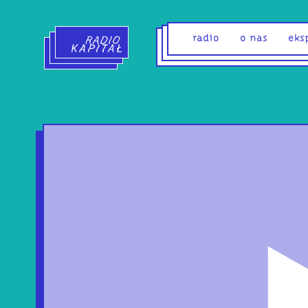
Radio Kapitał - strona główna
radio
o nas
eks