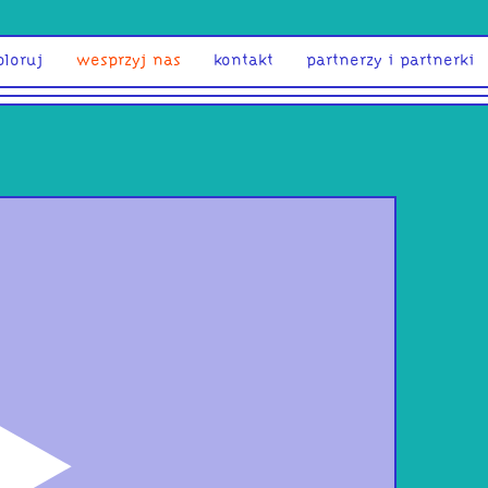
ploruj
wesprzyj nas
kontakt
partnerzy i partnerki
odtwórz
Mam