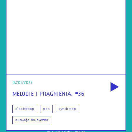
od
07/01/2025
MELODIE I PRAGNIENIA: #36
electropop
pop
synth pop
audycja muzyczna
©
2026
Radio Kapitał