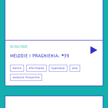
od
01/04/2025
MELODIE I PRAGNIENIA: #39
dance
electropop
hyperpop
pop
audycja muzyczna