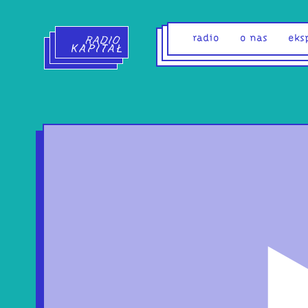
Radio Kapitał - strona główna
radio
o nas
eks