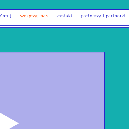
ploruj
wesprzyj nas
kontakt
partnerzy i partnerki
odtwórz
MM